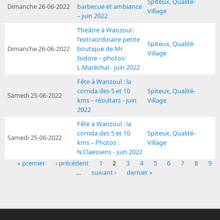
Spiteux
,
Qualité-
Dimanche 26-06-2022
barbecue et ambiance
Village
– juin 2022
Théâtre à Wanzoul :
l'extraordinaire petite
Spiteux
,
Qualité-
Dimanche 26-06-2022
boutique de Mr
Village
Isidore – photos:
L.Maréchal - juin 2022
Fête à Wanzoul : la
corrida des 5 et 10
Spiteux
,
Qualité-
Samedi 25-06-2022
kms – résultats - juin
Village
2022
Fête à Wanzoul : la
corrida des 5 et 10
Spiteux
,
Qualité-
Samedi 25-06-2022
kms – Photos :
Village
N.Claessens - juin 2022
« premier
‹ précédent
1
2
3
4
5
6
7
8
9
Pages
…
suivant ›
dernier »