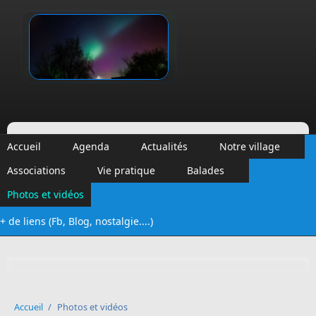
Aller au contenu principal
Vinalmont
Accueil
Agenda
Actualités
Notre village
Associations
Vie pratique
Balades
Photos et vidéos
+ de liens (Fb, Blog, nostalgie....)
Formulaire de recherche
Accueil
/
Photos et vidéos