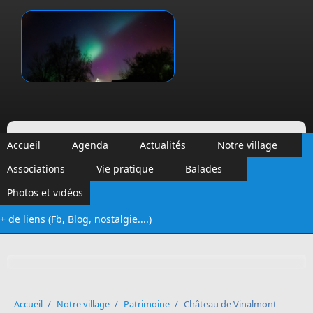
Aller au contenu principal
Vinalmont
Accueil
Agenda
Actualités
Notre village
Associations
Vie pratique
Balades
Photos et vidéos
+ de liens (Fb, Blog, nostalgie....)
Formulaire de recherche
Accueil
/
Notre village
/
Patrimoine
/
Château de Vinalmont