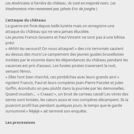
Les Américains à l'arrière du château ; ils sont en majorité noirs. Les
Vinalmontois n'en reviennent pas (photo Eric de Jonghe )
L'attaque du château
La guerre est finie depuis belle lurette mais on enregistre une
attaque du château qui ne sera jamais élucidée.
Les jeunes Francis Gossens et Paul Vincent ne sont pas à une bêtise
près!
« Ahhh! Au secours!! On nous attaque!! » des cris terrorisés sautent
au-dessus des murs! Le campement des jeunes guides bruxelloises
invitées par le vicomte dans les dépendances du château pendant les
vacances est pris d'assaut. Les fusées pirates traversent la nuit,
semant l'émoi.
« Elles l'ont bien cherché, ces pimbêches avec leurs grands airs! »
rigolent Francis, Paul et leurs compères Jean-Pierre Pacolet et Jules
Goffin, éconduits un peu plutôt dans la journée par les demoiselles.
Quand soudain... « Craaac! », un bruit de carreau cassé! Les vitres des
serres sont brisées, les cœurs aussi et nos compères décampent. Ils la
joueront profil bas pendant quelques jours, le temps que le garde
surnommé « Rèjèjè » ait terminé son enquête.
Les processions