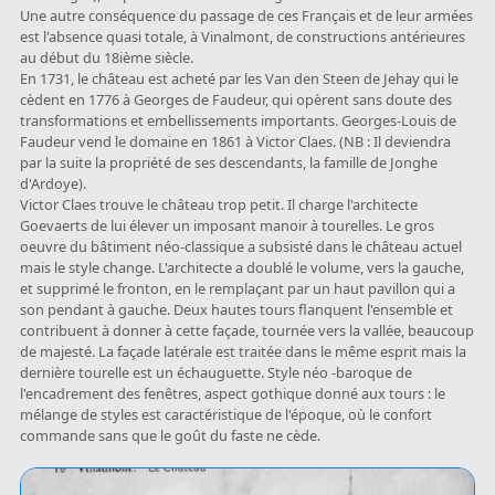
Une autre conséquence du passage de ces Français et de leur armées
est l'absence quasi totale, à Vinalmont, de constructions antérieures
au début du 18ième siècle.
En 1731, le château est acheté par les Van den Steen de Jehay qui le
cèdent en 1776 à Georges de Faudeur, qui opèrent sans doute des
transformations et embellissements importants. Georges-Louis de
Faudeur vend le domaine en 1861 à Victor Claes. (NB : Il deviendra
par la suite la propriété de ses descendants, la famille de Jonghe
d'Ardoye).
Victor Claes trouve le château trop petit. Il charge l'architecte
Goevaerts de lui élever un imposant manoir à tourelles. Le gros
oeuvre du bâtiment néo-classique a subsisté dans le château actuel
mais le style change. L'architecte a doublé le volume, vers la gauche,
et supprimé le fronton, en le remplaçant par un haut pavillon qui a
son pendant à gauche. Deux hautes tours flanquent l'ensemble et
contribuent à donner à cette façade, tournée vers la vallée, beaucoup
de majesté. La façade latérale est traitée dans le même esprit mais la
dernière tourelle est un échauguette. Style néo -baroque de
l'encadrement des fenêtres, aspect gothique donné aux tours : le
mélange de styles est caractéristique de l'époque, où le confort
commande sans que le goût du faste ne cède.