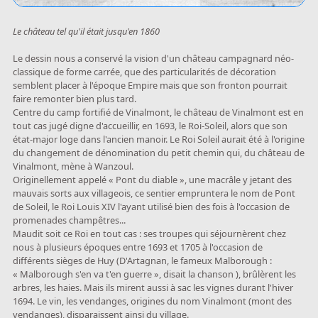
Le château tel qu'il était jusqu'en 1860
Le dessin nous a conservé la vision d'un château campagnard néo-
classique de forme carrée, que des particularités de décoration
semblent placer à l'époque Empire mais que son fronton pourrait
faire remonter bien plus tard.
Centre du camp fortifié de Vinalmont, le château de Vinalmont est en
tout cas jugé digne d'accueillir, en 1693, le Roi-Soleil, alors que son
état-major loge dans l'ancien manoir. Le Roi Soleil aurait été à l'origine
du changement de dénomination du petit chemin qui, du château de
Vinalmont, mène à Wanzoul.
Originellement appelé « Pont du diable », une macrâle y jetant des
mauvais sorts aux villageois, ce sentier empruntera le nom de Pont
de Soleil, le Roi Louis XIV l'ayant utilisé bien des fois à l'occasion de
promenades champêtres...
Maudit soit ce Roi en tout cas : ses troupes qui séjournèrent chez
nous à plusieurs époques entre 1693 et 1705 à l'occasion de
différents sièges de Huy (D'Artagnan, le fameux Malborough :
« Malborough s'en va t'en guerre », disait la chanson ), brûlèrent les
arbres, les haies. Mais ils mirent aussi à sac les vignes durant l'hiver
1694. Le vin, les vendanges, origines du nom Vinalmont (mont des
vendanges), disparaissent ainsi du village.