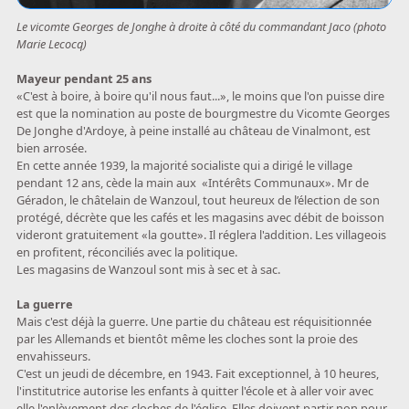
Le vicomte Georges de Jonghe à droite à côté du commandant Jaco (photo
Marie Lecocq)
Mayeur pendant 25 ans
«C'est à boire, à boire qu'il nous faut...», le moins que l'on puisse dire
est que la nomination au poste de bourgmestre du Vicomte Georges
De Jonghe d'Ardoye, à peine installé au château de Vinalmont, est
bien arrosée.
En cette année 1939, la majorité socialiste qui a dirigé le village
pendant 12 ans, cède la main aux «Intérêts Communaux». Mr de
Géradon, le châtelain de Wanzoul, tout heureux de l’élection de son
protégé, décrète que les cafés et les magasins avec débit de boisson
videront gratuitement «la goutte». Il réglera l'addition. Les villageois
en profitent, réconciliés avec la politique.
Les magasins de Wanzoul sont mis à sec et à sac.
La guerre
Mais c'est déjà la guerre. Une partie du château est réquisitionnée
par les Allemands et bientôt même les cloches sont la proie des
envahisseurs.
C'est un jeudi de décembre, en 1943. Fait exceptionnel, à 10 heures,
l'institutrice autorise les enfants à quitter l'école et à aller voir avec
elle l'enlèvement des cloches de l'église. Elles doivent partir non pour