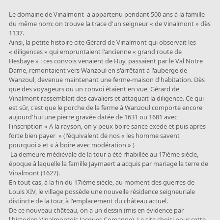
Le domaine de Vinalmont a appartenu pendant 500 ans à la famille
du même nom: on trouve la trace d'un seigneur « de Vinalmont » dès
1137.
Ainsi, la petite histoire cite Gérard de Vinalmont qui observait les
« diligences » qui empruntaient l'ancienne « grand route de
Hesbaye » : ces convois venaient de Huy, passaient par le Val Notre
Dame, remontaient vers Wanzoul en s'arrêtant à l'auberge de
Wanzoul, devenue maintenant une ferme-maison d'habitation. Dès
que des voyageurs ou un convoi étaient en vue, Gérard de
Vinalmont rassemblait des cavaliers et attaquait la diligence. Ce qui
est sûr, c'est que le porche de la ferme à Wanzoul comporte encore
aujourd'hui une pierre gravée datée de 1631 ou 1681 avec
l'inscription « A la rayson, on y peux boire sance exede et puis apres
forte bien payer » (l'équivalent de nos « les homme savent
pourquoi » et « à boire avec modération » )
La demeure médiévale de la tour a été rhabillée au 17ième siècle,
époque à laquelle la famille Jaymaert a acquis par mariage la terre de
Vinalmont (1627).
En tout cas, à la fin du 17ième siècle, au moment des guerres de
Louis XIV, le village possède une nouvelle résidence seigneuriale
distincte de la tour, à l'emplacement du château actuel.
De ce nouveau château, on a un dessin (mis en évidence par
l'historien Vinalmontois Jacques Comanne). Le site choisi pour cette