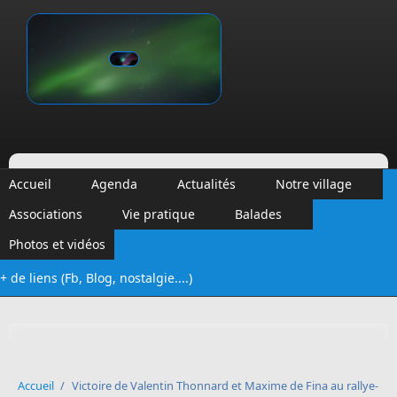
Aller au contenu principal
Vinalmont
Accueil
Agenda
Actualités
Notre village
Associations
Vie pratique
Balades
Photos et vidéos
+ de liens (Fb, Blog, nostalgie....)
Formulaire de recherche
Accueil
/
Victoire de Valentin Thonnard et Maxime de Fina au rallye-