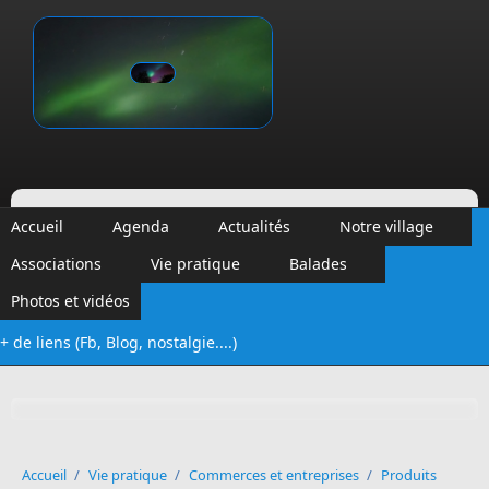
Aller au contenu principal
Vinalmont
Accueil
Agenda
Actualités
Notre village
Associations
Vie pratique
Balades
Photos et vidéos
+ de liens (Fb, Blog, nostalgie....)
Formulaire de recherche
Accueil
/
Vie pratique
/
Commerces et entreprises
/
Produits