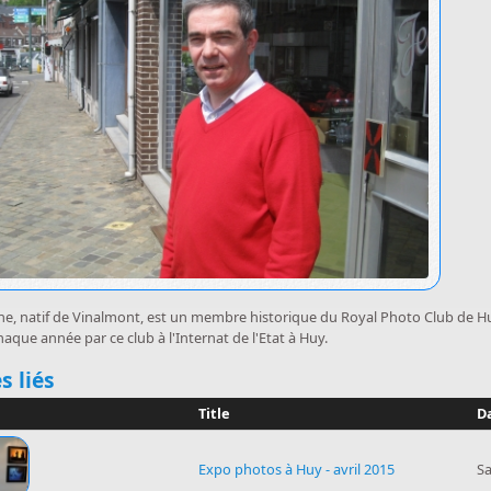
ne, natif de Vinalmont, est un membre historique du Royal Photo Club de Huy
aque année par ce club à l'Internat de l'Etat à Huy.
uer
s liés
Title
D
Expo photos à Huy - avril 2015
S