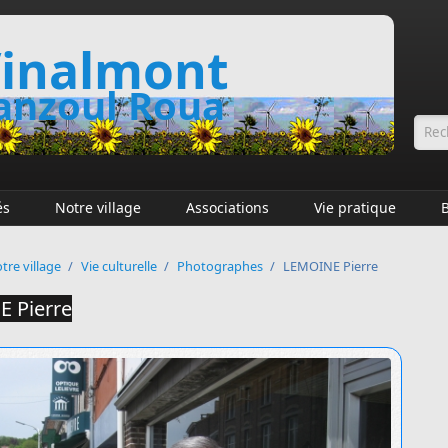
inalmont
nzoul Roua
Fo
és
Notre village
Associations
Vie pratique
tre village
/
Vie culturelle
/
Photographes
/
LEMOINE Pierre
 Pierre