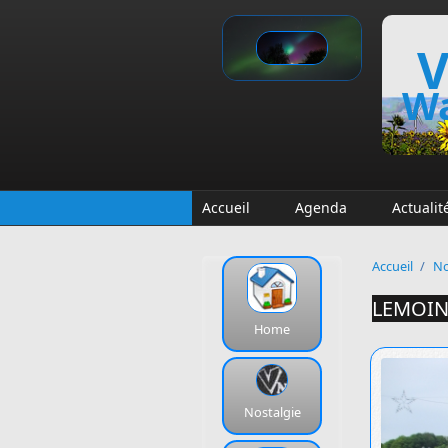
Aller au contenu principal
V
Wa
Accueil
Agenda
Actualit
Accueil
/
No
LEMOINE
Home
Nostalgie