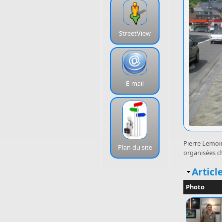
StreetView
E-mail
Pierre Lemoi
Plan du site
organisées ch
Masq
Article
Photo