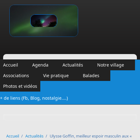
Aller au contenu principal
Vinalmont
Accueil
Agenda
Actualités
Notre village
Associations
Vie pratique
Balades
Photos et vidéos
+ de liens (Fb, Blog, nostalgie....)
Formulaire de recherche
Accueil
/
Actualités
/
Ulysse Goffin, meilleur espoir masculin aux «