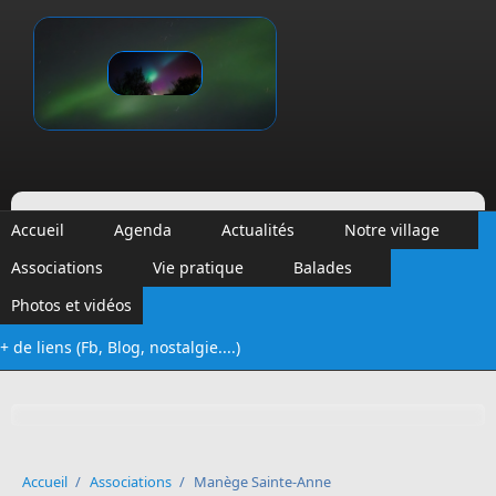
Aller au contenu principal
Vinalmont
Accueil
Agenda
Actualités
Notre village
Associations
Vie pratique
Balades
Photos et vidéos
+ de liens (Fb, Blog, nostalgie....)
Formulaire de recherche
Accueil
/
Associations
/
Manège Sainte-Anne