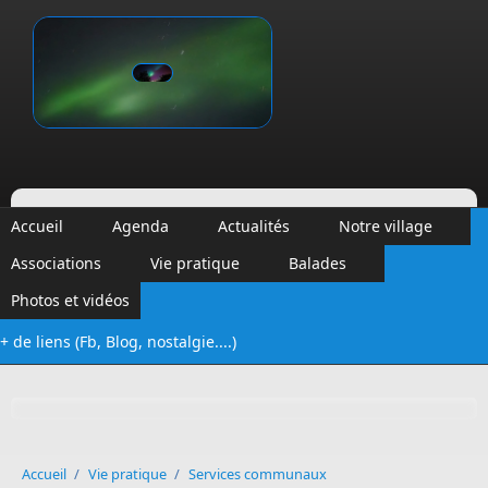
Aller au contenu principal
Vinalmont
Accueil
Agenda
Actualités
Notre village
Associations
Vie pratique
Balades
Photos et vidéos
+ de liens (Fb, Blog, nostalgie....)
Formulaire de recherche
Accueil
/
Vie pratique
/
Services communaux