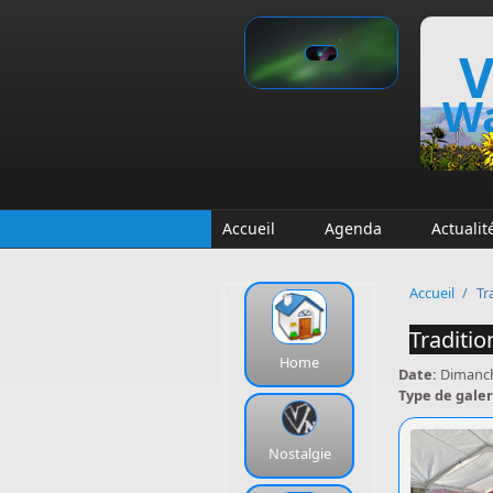
Aller au contenu principal
V
Wa
Accueil
Agenda
Actualit
Accueil
/
Tr
Traditio
Home
Date:
Dimanch
Type de galer
Nostalgie