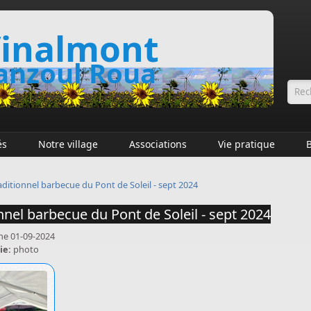
inalmont
nzoul Roua
Fo
és
Notre village
Associations
Vie pratique
aditionnel barbecue du Pont de Soleil - sept 2024
nnel barbecue du Pont de Soleil - sept 2024
e 01-09-2024
ie:
photo