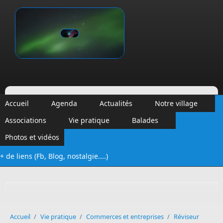
Aller au contenu principal
Vinalmont
Accueil
Agenda
Actualités
Notre village
Associations
Vie pratique
Balades
Photos et vidéos
+ de liens (Fb, Blog, nostalgie....)
Formulaire de recherche
Accueil
/
Vie pratique
/
Commerces et entreprises
/
Réviseur