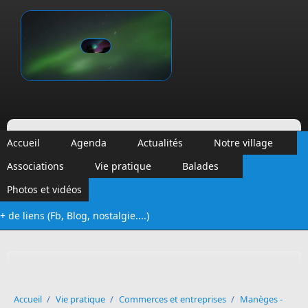
Aller au contenu principal
Vinalmont
Accueil
Agenda
Actualités
Notre village
Associations
Vie pratique
Balades
Photos et vidéos
+ de liens (Fb, Blog, nostalgie....)
Formulaire de recherche
Accueil
/
Vie pratique
/
Commerces et entreprises
/
Manèges -