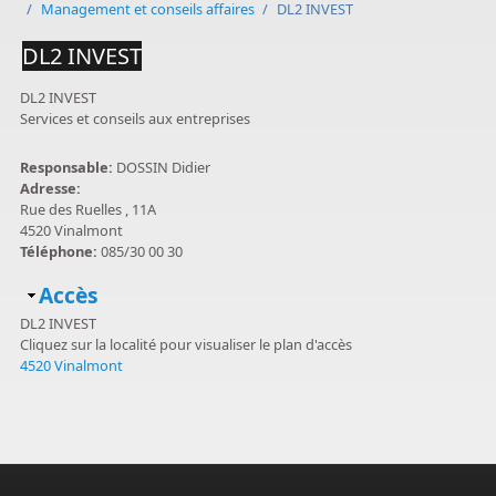
/
Management et conseils affaires
/
DL2 INVEST
DL2 INVEST
DL2 INVEST
Services et conseils aux entreprises
Responsable:
DOSSIN Didier
Adresse:
Rue des Ruelles , 11A
4520 Vinalmont
Téléphone:
085/30 00 30
Masquer
Accès
DL2 INVEST
Cliquez sur la localité pour visualiser le plan d'accès
4520 Vinalmont