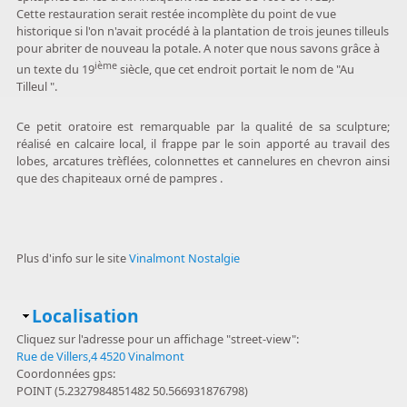
Cette restauration serait restée incomplète du point de vue
historique si l'on n'avait procédé à la plantation de trois jeunes tilleuls
pour abriter de nouveau la potale. A noter que nous savons grâce à
ième
un texte du 19
siècle, que cet endroit portait le nom de "Au
Tilleul ".
Ce petit oratoire est remarquable par la qualité de sa sculpture;
réalisé en calcaire local, il frappe par le soin apporté au travail des
lobes, arcatures trèflées, colonnettes et cannelures en chevron ainsi
que des chapiteaux orné de pampres .
Plus d'info sur le site
Vinalmont Nostalgie
Masquer
Localisation
Cliquez sur l'adresse pour un affichage "street-view":
Rue de Villers,4 4520 Vinalmont
Coordonnées gps:
POINT (5.2327984851482 50.566931876798)