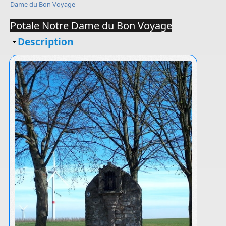
Dame du Bon Voyage
Potale Notre Dame du Bon Voyage
Masquer
Description