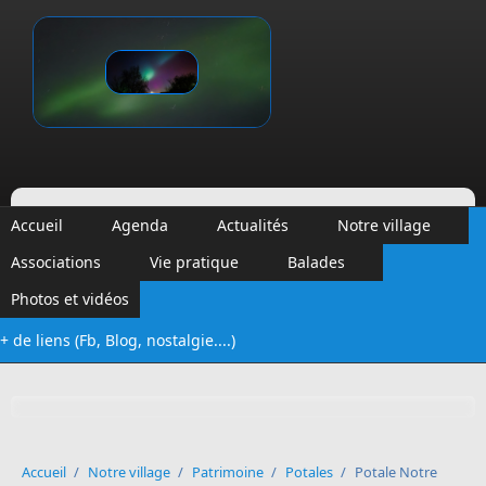
Aller au contenu principal
Vinalmont
Accueil
Agenda
Actualités
Notre village
Associations
Vie pratique
Balades
Photos et vidéos
+ de liens (Fb, Blog, nostalgie....)
Formulaire de recherche
Accueil
/
Notre village
/
Patrimoine
/
Potales
/
Potale Notre