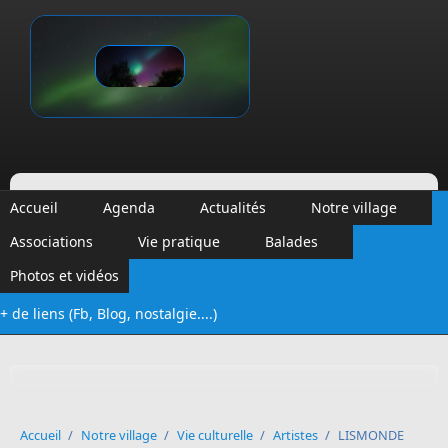
Aller au contenu principal
Vinalmont
Accueil
Agenda
Actualités
Notre village
Associations
Vie pratique
Balades
Photos et vidéos
+ de liens (Fb, Blog, nostalgie....)
Formulaire de recherche
Accueil
/
Notre village
/
Vie culturelle
/
Artistes
/
LISMONDE