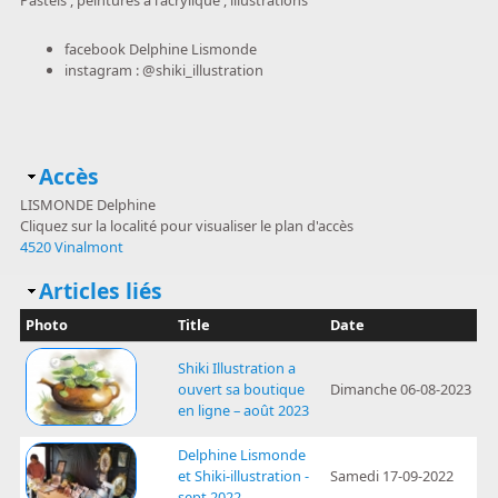
Pastels , peintures à l'acrylique , illustrations
facebook Delphine Lismonde
instagram : @shiki_illustration
Masquer
Accès
LISMONDE Delphine
Cliquez sur la localité pour visualiser le plan d'accès
4520 Vinalmont
Masquer
Articles liés
Photo
Title
Date
Shiki Illustration a
ouvert sa boutique
Dimanche 06-08-2023
en ligne – août 2023
Delphine Lismonde
et Shiki-illustration -
Samedi 17-09-2022
sept 2022