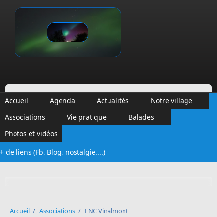
Aller au contenu principal
Vinalmont
Accueil
Agenda
Actualités
Notre village
Associations
Vie pratique
Balades
Photos et vidéos
+ de liens (Fb, Blog, nostalgie....)
Formulaire de recherche
Accueil
/
Associations
/
FNC Vinalmont