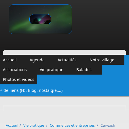
Aller au contenu principal
Vinalmont
Accueil
Agenda
Actualités
Notre village
Associations
Vie pratique
Balades
Photos et vidéos
+ de liens (Fb, Blog, nostalgie....)
Formulaire de recherche
Accueil
/
Vie pratique
/
Commerces et entreprises
/
Carwash