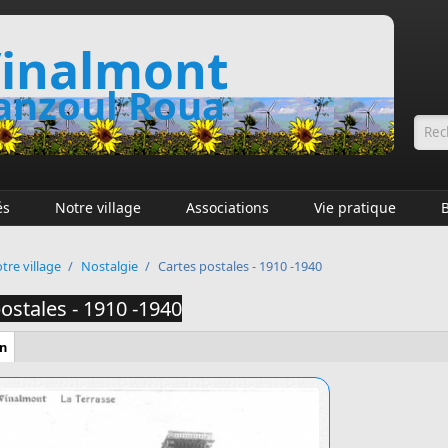
inalmont
nzoul Roua
Fo
és
Notre village
Associations
Vie pratique
tre village
/
Nostalgie
/
Cartes postales - 1910 -1940
ostales - 1910 -1940
n
(onglet
resentation
actif)