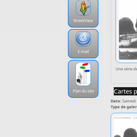
StreetView
E-mail
Une série d
Cartes p
Plan du site
Date:
Samedi 
Type de galer