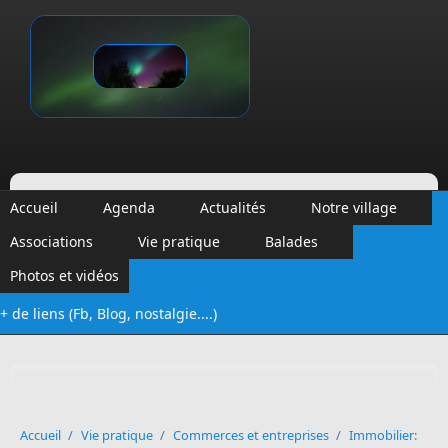
Aller au contenu principal
Vinalmont
Accueil
Agenda
Actualités
Notre village
Associations
Vie pratique
Balades
Photos et vidéos
+ de liens (Fb, Blog, nostalgie....)
Formulaire de recherche
Accueil
/
Vie pratique
/
Commerces et entreprises
/
Immobilier: