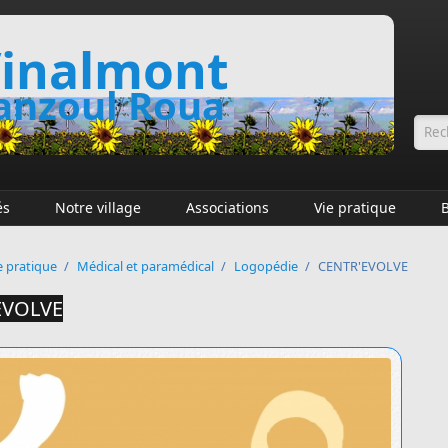
inalmont
nzoul Roua
Fo
és
Notre village
Associations
Vie pratique
e pratique
/
Médical et paramédical
/
Logopédie
/
CENTR'EVOLVE
EVOLVE