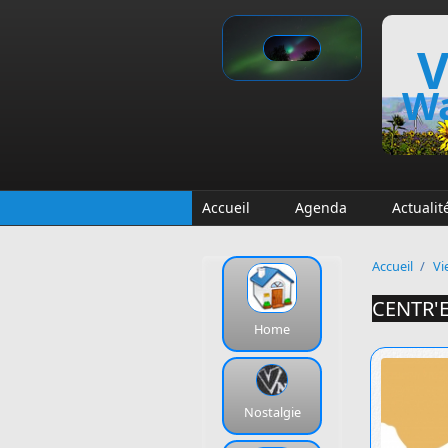
Aller au contenu principal
V
Wa
Accueil
Agenda
Actualit
Accueil
/
Vi
CENTR'
Home
Nostalgie