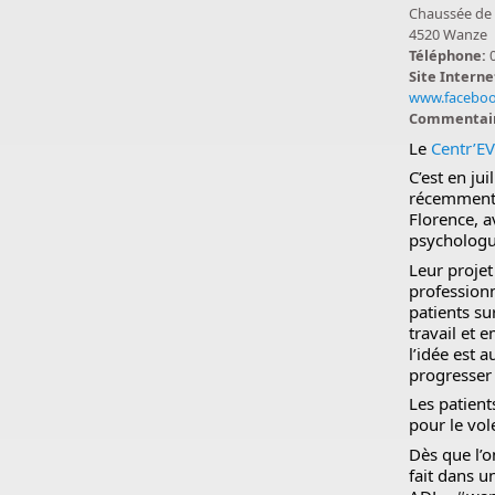
Chaussée de 
4520 Wanze
Téléphone:
Site Interne
www.faceboo
Commentai
Le
Centr’E
C’est en ju
récemment l
Florence, 
psychologu
Leur projet
professionn
patients su
travail et 
l’idée est 
progresser 
Les patient
pour le vol
Dès que l’o
fait dans u