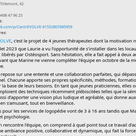
Tirlemont, 42
0498 47 96 25
t:
k.com/p/CentrEVOLVE-61552807685959
res:
VOLVE
, c’est le projet de 4 jeunes thérapeutes dont la motivation 
illet 2023 que Laurie a vu l’opportunité de s’installer dans les loc
ibérés par Ostéosport. Sans hésitation, elle a fait appel à deux a
avant que Marine ne vienne compléter l’équipe en octobre de la 
e.
 repose sur une entente et une collaboration parfaites, qui dépa
el. Chacune apporte ses propres spécificités, méthodes, formati
r la base de leurs besoins. En tant que jeunes praticiennes, elle
emploient des techniques récemment plébiscitées telles que la sém
aussi d’apporter une vision plus ludique et agréable, qui donne au
en s’amusant, tout en bienveillance.
s pour les services de logopédie vont de 3 à 16 ans tandis que Ma
et psychologie.
n rencontre l’équipe, on comprend à quel point tout ce travail d
ne ambiance positive, collaborative et dynamique, qui fait la forc