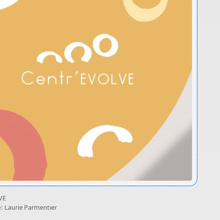
VE
e:
Laurie Parmentier