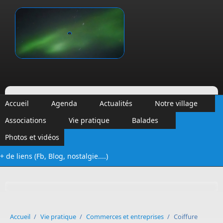
Aller au contenu principal
Vinalmont
Accueil
Agenda
Actualités
Notre village
Associations
Vie pratique
Balades
Photos et vidéos
+ de liens (Fb, Blog, nostalgie....)
Formulaire de recherche
Accueil
/
Vie pratique
/
Commerces et entreprises
/
Coiffure