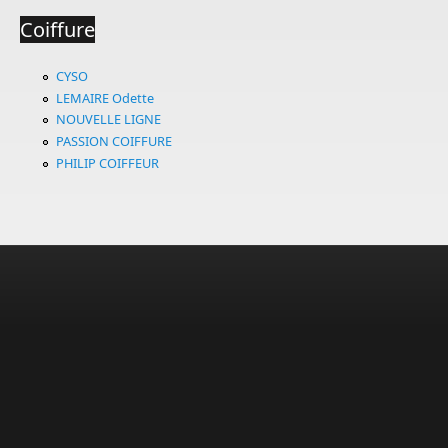
Coiffure
CYSO
LEMAIRE Odette
NOUVELLE LIGNE
PASSION COIFFURE
PHILIP COIFFEUR