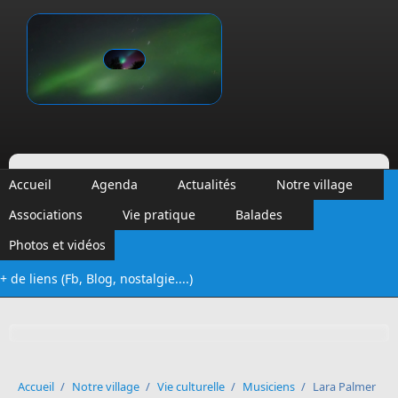
Aller au contenu principal
Vinalmont
Accueil
Agenda
Actualités
Notre village
Associations
Vie pratique
Balades
Photos et vidéos
+ de liens (Fb, Blog, nostalgie....)
Formulaire de recherche
Accueil
/
Notre village
/
Vie culturelle
/
Musiciens
/
Lara Palmer