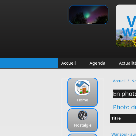
Aller au contenu principal
V
Wa
Accueil
Agenda
Actualit
Accueil
/
No
En photo
Home
Photo d
Titre
Nostalgie
Wanzoul - aur