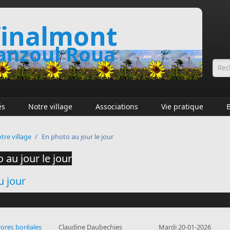
inalmont
nzoul Roua
Fo
és
Notre village
Associations
Vie pratique
tre village
/
En photo au jour le jour
 au jour le jour
u jour
ores boréales
Claudine Daubechies
Mardi 20-01-2026