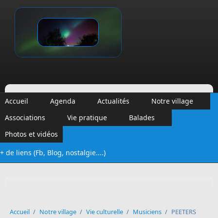
Aller au contenu principal
Vinalmont
Accueil
Agenda
Actualités
Notre village
Associations
Vie pratique
Balades
Photos et vidéos
+ de liens (Fb, Blog, nostalgie....)
Formulaire de recherche
Accueil
/
Notre village
/
Vie culturelle
/
Musiciens
/
PEETERS