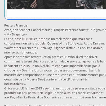
Peeters François
Avec John Sailor et Gabriel Marlier, François Peeters a constitué le group
« My Diligence »
Le trio, basé à Bruxelles, propose un rock mélodique mais sans
concession, non sans rappeler Queens of the Stone Age, At the Drive-in,
Wolfmother ou encore Clutch. My Diligence distille un rock implacable,
intense, au son unique.
Après la sortie très remarquée du premier EP, Who killed the driver,
confirmant le talent d'écriture et la formidable envie qui galvanise le ban
ils sortent en 2015 un nouvel album éponyme imparable salué par la
critique : « « Des riffs lourds soutenus par un groove omniprésent, la
maturité des compositions et une production ébouriffante assurée par l
guitariste de La Muerte Dee-J confèrent à ce LP des qualités
indiscutables ».
Grâce à cet LP, l’année 2015 a permis au groupe de passer un stade et de
produire un peu partout en Belgique mais aussi en France, en Suisse et
aux Pays-Bas. Le Festival de Dour entre autres est tombé sous le charme