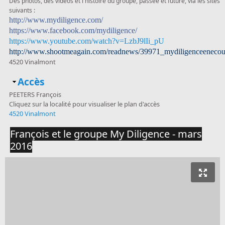
Des photos, des vidéos et l'histoire du groupe, passée et future, via les sites
suivants :
http://www.mydiligence.com/
https://www.facebook.com/mydiligence/
https://www.youtube.com/watch?v=LzbJ9lIi_pU
http://www.shootmeagain.com/readnews/39971_mydiligenceenecou
4520 Vinalmont
Masquer
Accès
PEETERS François
Cliquez sur la localité pour visualiser le plan d'accès
4520 Vinalmont
François et le groupe My Diligence - mars
2016