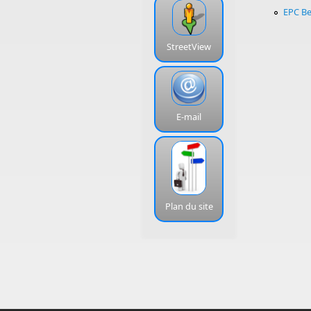
EPC B
StreetView
E-mail
Plan du site