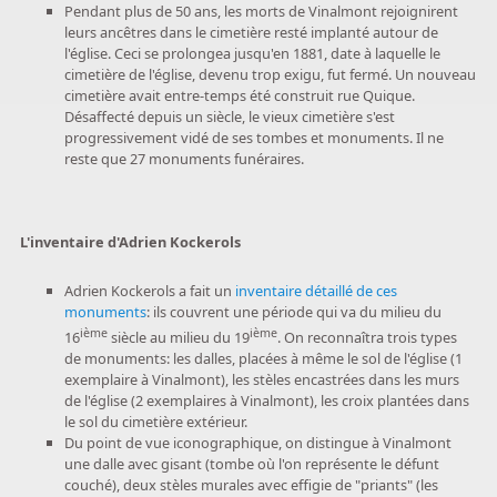
Pendant plus de 50 ans, les morts de Vinalmont rejoignirent
leurs ancêtres dans le cimetière resté implanté autour de
l'église. Ceci se prolongea jusqu'en 1881, date à laquelle le
cimetière de l'église, devenu trop exigu, fut fermé. Un nouveau
cimetière avait entre-temps été construit rue Quique.
Désaffecté depuis un siècle, le vieux cimetière s'est
progressivement vidé de ses tombes et monuments. Il ne
reste que 27 monuments funéraires.
L'inventaire d'Adrien Kockerols
Adrien Kockerols a fait un
inventaire détaillé de ces
monuments
: ils couvrent une période qui va du milieu du
ième
ième
16
siècle au milieu du 19
. On reconnaîtra trois types
de monuments: les dalles, placées à même le sol de l'église (1
exemplaire à Vinalmont), les stèles encastrées dans les murs
de l'église (2 exemplaires à Vinalmont), les croix plantées dans
le sol du cimetière extérieur.
Du point de vue iconographique, on distingue à Vinalmont
une dalle avec gisant (tombe où l'on représente le défunt
couché), deux stèles murales avec effigie de "priants" (les