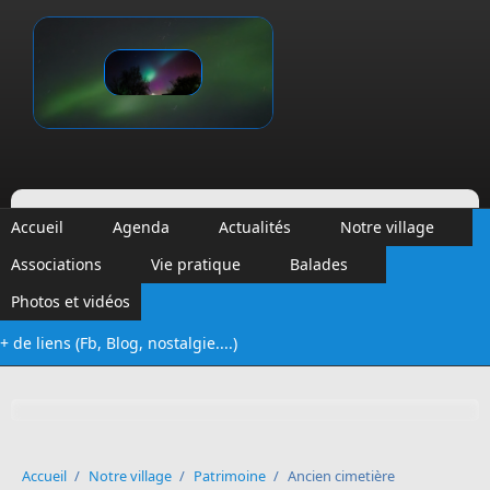
Aller au contenu principal
Vinalmont
Accueil
Agenda
Actualités
Notre village
Associations
Vie pratique
Balades
Photos et vidéos
+ de liens (Fb, Blog, nostalgie....)
Formulaire de recherche
Accueil
/
Notre village
/
Patrimoine
/
Ancien cimetière