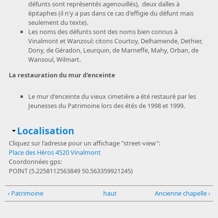
défunts sont représentés agenouillés), deux dalles à
épitaphes (il n'y a pas dans ce cas d'effigie du défunt mais
seulement du texte).
Les noms des défunts sont des noms bien connus à
Vinalmont et Wanzoul: citons Courtoy, Delhamende, Dethier,
Dony, de Géradon, Leurquin, de Marneffe, Mahy, Orban, de
Wansoul, Wilmart.
La restauration du mur d'enceinte
Le mur d'enceinte du vieux cimetière a été restauré par les
Jeunesses du Patrimoine lors des étés de 1998 et 1999.
Masquer
Localisation
Cliquez sur l'adresse pour un affichage "street-view":
Place des Héros 4520 Vinalmont
Coordonnées gps:
POINT (5.2258112563849 50.563359921245)
‹ Patrimoine
haut
Ancienne chapelle ›