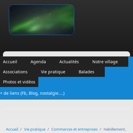
Aller au contenu principal
Vinalmont
Accueil
Agenda
Actualités
Notre village
Associations
Vie pratique
Balades
Photos et vidéos
+ de liens (Fb, Blog, nostalgie....)
Formulaire de recherche
Accueil
/
Vie pratique
/
Commerces et entreprises
/
Habillement,