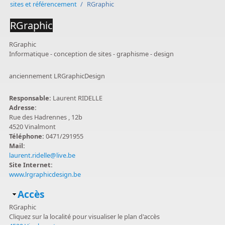
sites et référencement
/
RGraphic
RGraphic
RGraphic
Informatique - conception de sites - graphisme - design
anciennement LRGraphicDesign
Responsable:
Laurent RIDELLE
Adresse:
Rue des Hadrennes , 12b
4520 Vinalmont
Téléphone:
0471/291955
Mail:
laurent.ridelle@live.be
Site Internet:
www.lrgraphicdesign.be
Masquer
Accès
RGraphic
Cliquez sur la localité pour visualiser le plan d'accès