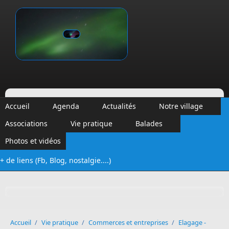
Aller au contenu principal
Vinalmont
Accueil
Agenda
Actualités
Notre village
Associations
Vie pratique
Balades
Photos et vidéos
+ de liens (Fb, Blog, nostalgie....)
Formulaire de recherche
Accueil
/
Vie pratique
/
Commerces et entreprises
/
Elagage -