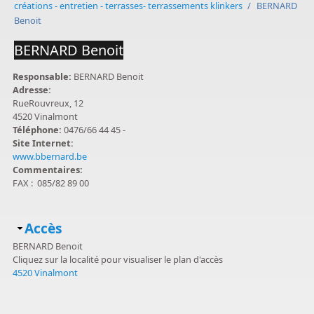
créations - entretien - terrasses- terrassements klinkers
/
BERNARD
Benoit
BERNARD Benoit
Responsable:
BERNARD Benoit
Adresse:
RueRouvreux, 12
4520 Vinalmont
Téléphone:
0476/66 44 45 -
Site Internet:
www.bbernard.be
Commentaires:
FAX : 085/82 89 00
Masquer
Accès
BERNARD Benoit
Cliquez sur la localité pour visualiser le plan d'accès
4520 Vinalmont