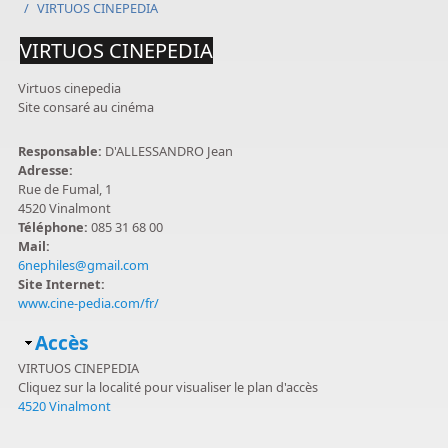
/
VIRTUOS CINEPEDIA
VIRTUOS CINEPEDIA
Virtuos cinepedia
Site consaré au cinéma
Responsable:
D'ALLESSANDRO Jean
Adresse:
Rue de Fumal, 1
4520 Vinalmont
Téléphone:
085 31 68 00
Mail:
6nephiles@gmail.com
Site Internet:
www.cine-pedia.com/fr/
Masquer
Accès
VIRTUOS CINEPEDIA
Cliquez sur la localité pour visualiser le plan d'accès
4520 Vinalmont