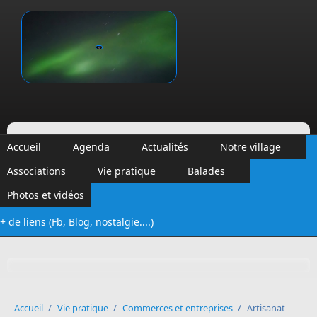
Aller au contenu principal
Vinalmont
Accueil
Agenda
Actualités
Notre village
Associations
Vie pratique
Balades
Photos et vidéos
+ de liens (Fb, Blog, nostalgie....)
Formulaire de recherche
Accueil
/
Vie pratique
/
Commerces et entreprises
/
Artisanat