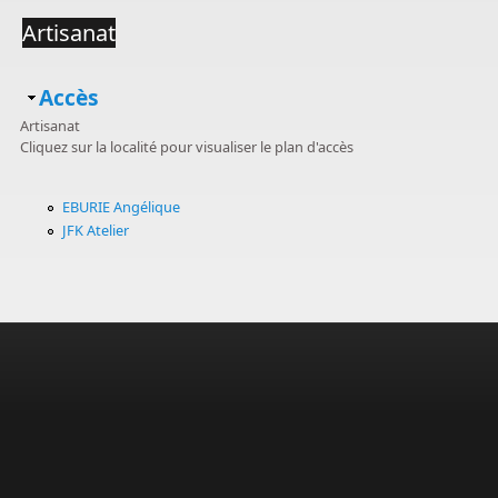
Artisanat
Masquer
Accès
Artisanat
Cliquez sur la localité pour visualiser le plan d'accès
EBURIE Angélique
JFK Atelier