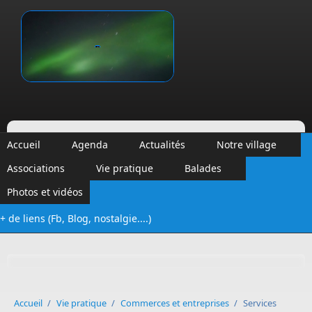
Aller au contenu principal
Vinalmont
Accueil
Agenda
Actualités
Notre village
Associations
Vie pratique
Balades
Photos et vidéos
+ de liens (Fb, Blog, nostalgie....)
Formulaire de recherche
Accueil
/
Vie pratique
/
Commerces et entreprises
/
Services