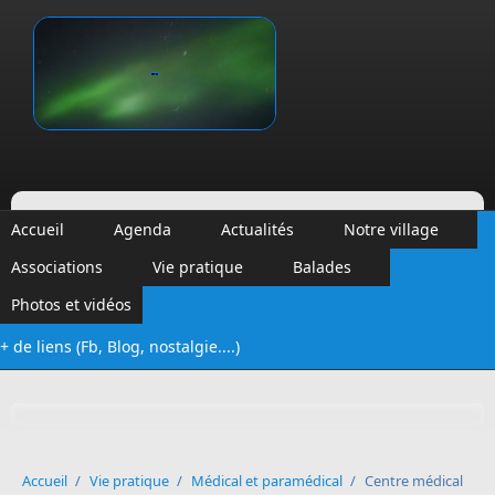
Aller au contenu principal
Vinalmont
Accueil
Agenda
Actualités
Notre village
Associations
Vie pratique
Balades
Photos et vidéos
+ de liens (Fb, Blog, nostalgie....)
Formulaire de recherche
Accueil
/
Vie pratique
/
Médical et paramédical
/
Centre médical