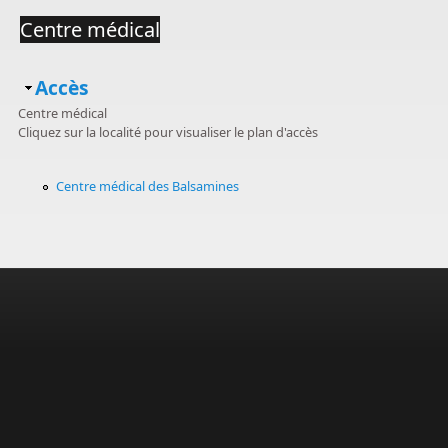
Centre médical
Masquer
Accès
Centre médical
Cliquez sur la localité pour visualiser le plan d'accès
Centre médical des Balsamines