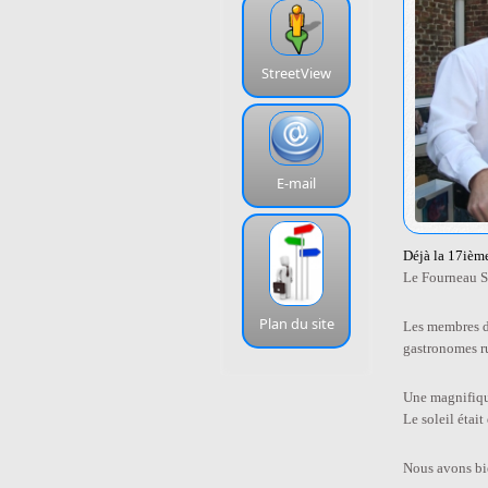
StreetView
E-mail
Déjà la 17ièm
Le Fourneau Sa
Plan du site
Les membres du
gastronomes r
Une magnifique
Le soleil était 
Nous avons bie