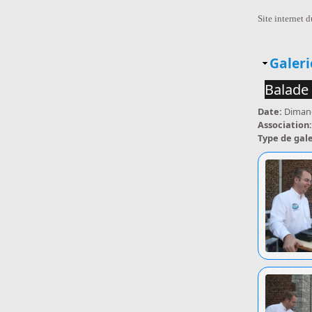
Site internet d
Masq
Galeri
Balade 
Date:
Diman
Association
Type de gal