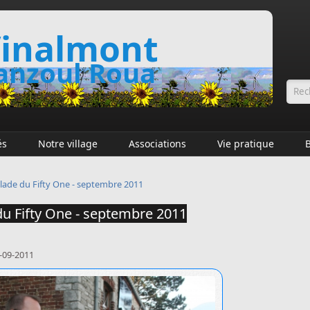
inalmont
nzoul Roua
Fo
és
Notre village
Associations
Vie pratique
lade du Fifty One - septembre 2011
du Fifty One - septembre 2011
-09-2011