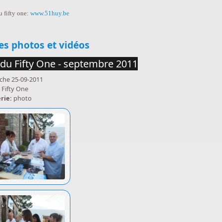
u fifty one:
www.51huy.be
uer
es photos et vidéos
du Fifty One - septembre 2011
che 25-09-2011
:
Fifty One
erie:
photo