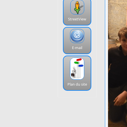
StreetView
E-mail
Plan du site