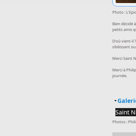
Photo : L'Epi
Bien décidé à
petits amis q
D'où vient-il
obéissant ou f
Merci Saint N
Merci à Phil
journée.
Masq
Galeri
Saint N
Photos : Phi