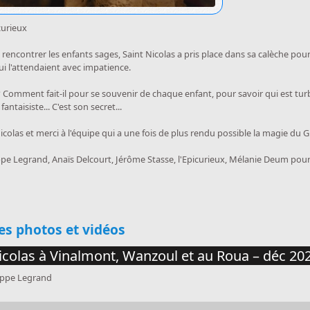
curieux
 rencontrer les enfants sages, Saint Nicolas a pris place dans sa calèche pour 
ui l'attendaient avec impatience.
 ? Comment fait-il pour se souvenir de chaque enfant, pour savoir qui est turb
antaisiste... C'est son secret...
icolas et merci à l'équipe qui a une fois de plus rendu possible la magie du G
ippe Legrand, Anaïs Delcourt, Jérôme Stasse, l'Epicurieux, Mélanie Deum pou
uer
es photos et vidéos
icolas à Vinalmont, Wanzoul et au Roua – déc 20
lippe Legrand