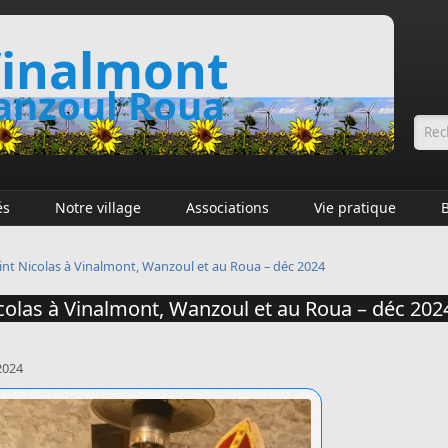
inalmont
nzoul Roua
Fo
és
Notre village
Associations
Vie pratique
int Nicolas à Vinalmont, Wanzoul et au Roua – déc 2024
colas à Vinalmont, Wanzoul et au Roua – déc 202
2024