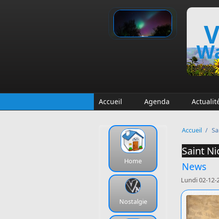
Aller au contenu principal
V
Wa
Accueil
Agenda
Actualit
Accueil
/
Sa
Saint Ni
Home
News
Lundi 02-12-
Nostalgie