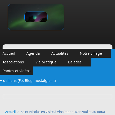
Aller au contenu principal
Vinalmont
Accueil
Agenda
Actualités
Notre village
Associations
Vie pratique
Balades
Photos et vidéos
+ de liens (Fb, Blog, nostalgie....)
Formulaire de recherche
Accueil
/
Saint Nicolas en visite à Vinalmont, Wanzoul et au Roua -