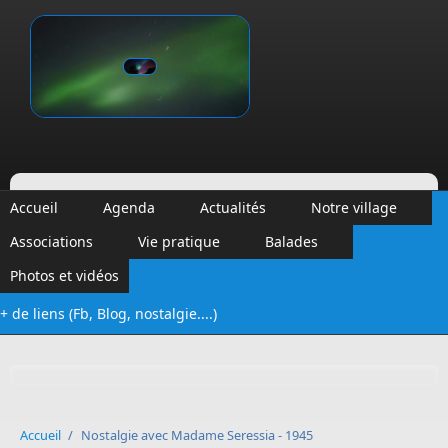
Aller au contenu principal
Vinalmont
Accueil
Agenda
Actualités
Notre village
Associations
Vie pratique
Balades
Photos et vidéos
+ de liens (Fb, Blog, nostalgie....)
Formulaire de recherche
Accueil
/
Nostalgie avec Madame Seressia - 1945