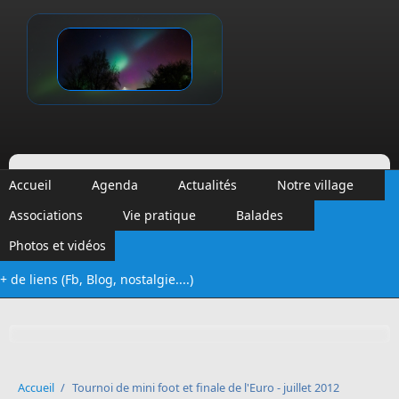
Aller au contenu principal
Vinalmont
Accueil
Agenda
Actualités
Notre village
Associations
Vie pratique
Balades
Photos et vidéos
+ de liens (Fb, Blog, nostalgie....)
Formulaire de recherche
Accueil
/
Tournoi de mini foot et finale de l'Euro - juillet 2012