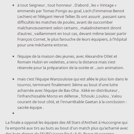
à tout Seigneur , tout honneur . D'abord , les « Vintage »
emmenés par Tomas Pongo au goal, Lech (l'immense Benoit
Lechien) et l'élégant Hervé Tellier. Ils ont assuré , passant sans
difficultés les matches de poules, avant de succomber
malchanceusement selon certains , maladroitement diront
d'autres , vaillamment en tout cas, devant même laisser partir
François Cornet, le plus farouche de leurs équipiers, à l'hôpital
pour une méchante entorse.
l'équipe de la maison des jeunes, avec Alexandre Otlet et
Romain Hubin en vedettes, a tenu la distance mais s'est
réservée pour la préparation de la soirée et ...son animation.
mais c'est l'équipe Wanzouloise qui est allée le plus loin dans le
tournoi, terminant finalement 3ième au bout d'une lutte
acharnée avec l'équipe de Bas-Oha . Kèkè en distributeur ,
l'infranchissable Morss en défense , Tchouki ,Loulou , Valou
courant de tout côté, et l'innarrêtable Gaetan à la conclusion :
sacrée équipe .
La finale a opposé les équipes des All Stars d'Antheit à Huccorgne qui
l'a emporté aux tirs au buts au bout d'un match plus qu'acharné avec
des buts dignes de l'EURO (score final : 6-6). Bravo Huccorgne .