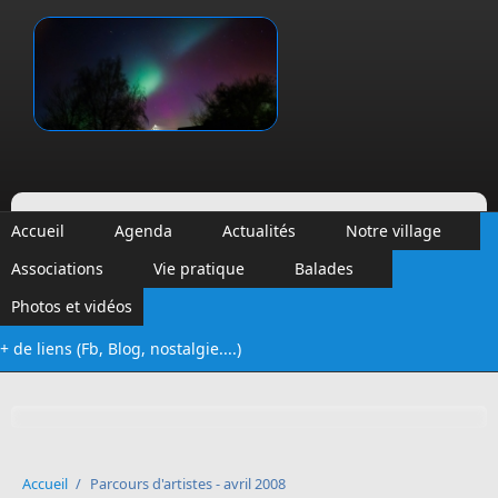
Aller au contenu principal
Vinalmont
Accueil
Agenda
Actualités
Notre village
Associations
Vie pratique
Balades
Photos et vidéos
+ de liens (Fb, Blog, nostalgie....)
Formulaire de recherche
Accueil
/
Parcours d'artistes - avril 2008