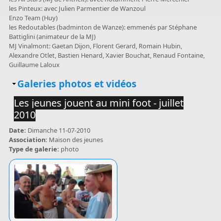
les Pinteux: avec Julien Parmentier de Wanzoul
Enzo Team (Huy)
les Redoutables (badminton de Wanze): emmenés par Stéphane
Battiglini (animateur de la MJ)
MJ Vinalmont: Gaetan Dijon, Florent Gerard, Romain Hubin,
Alexandre Otlet, Bastien Henard, Xavier Bouchat, Renaud Fontaine,
Guillaume Laloux
Masquer
Galeries photos et vidéos
Les jeunes jouent au mini foot - juillet
2010
Date:
Dimanche 11-07-2010
Association:
Maison des jeunes
Type de galerie:
photo