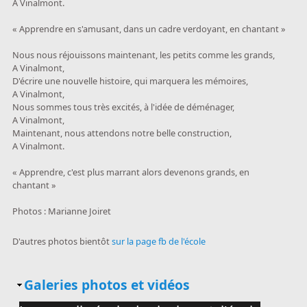
A Vinalmont.
« Apprendre en s'amusant, dans un cadre verdoyant, en chantant »
Nous nous réjouissons maintenant, les petits comme les grands,
A Vinalmont,
D'écrire une nouvelle histoire, qui marquera les mémoires,
A Vinalmont,
Nous sommes tous très excités, à l'idée de déménager,
A Vinalmont,
Maintenant, nous attendons notre belle construction,
A Vinalmont.
« Apprendre, c'est plus marrant alors devenons grands, en
chantant »
Photos : Marianne Joiret
D'autres photos bientôt
sur la page fb de l'école
Masquer
Galeries photos et vidéos