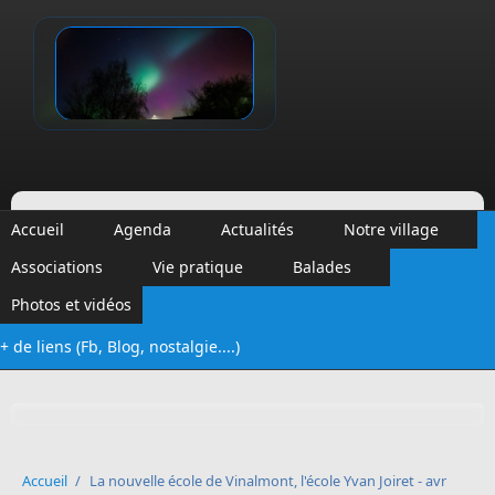
Aller au contenu principal
Vinalmont
Accueil
Agenda
Actualités
Notre village
Associations
Vie pratique
Balades
Photos et vidéos
+ de liens (Fb, Blog, nostalgie....)
Formulaire de recherche
Accueil
/
La nouvelle école de Vinalmont, l'école Yvan Joiret - avr