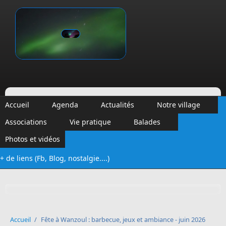
Aller au contenu principal
Vinalmont
Accueil
Agenda
Actualités
Notre village
Associations
Vie pratique
Balades
Photos et vidéos
+ de liens (Fb, Blog, nostalgie....)
Formulaire de recherche
Accueil
/
Fête à Wanzoul : barbecue, jeux et ambiance - juin 2026