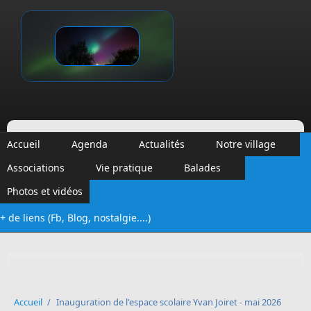
Aller au contenu principal
Vinalmont
Accueil
Agenda
Actualités
Notre village
Associations
Vie pratique
Balades
Photos et vidéos
+ de liens (Fb, Blog, nostalgie....)
Formulaire de recherche
Accueil
/
Inauguration de l'espace scolaire Yvan Joiret - mai 2026