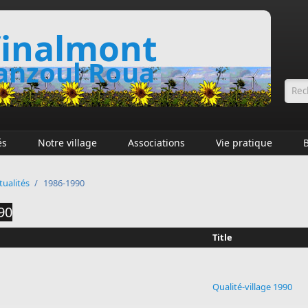
inalmont
nzoul Roua
Fo
és
Notre village
Associations
Vie pratique
tualités
/
1986-1990
90
Title
Qualité-village 1990