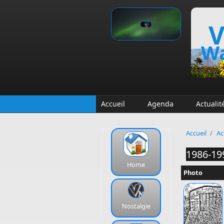
Aller au contenu principal
V
Wa
Accueil
Agenda
Actualit
Accueil
/
Ac
1986-19
Home
Photo
Nostalgie