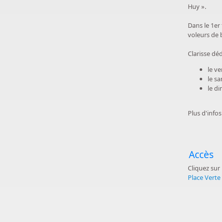
Huy ».
Dans le 1er
voleurs de b
Clarisse dé
le v
le s
le d
Plus d'info
Accès
Cliquez sur 
Place Verte