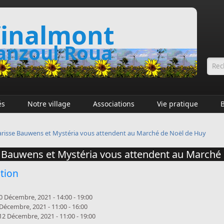
inalmont
nzoul Roua
Fo
és
Notre village
Associations
Vie pratique
arisse Bauwens et Mystéria vous attendent au Marché de Noël de Huy
e Bauwens et Mystéria vous attendent au Marché
tion
0 Décembre, 2021 -
14:00
-
19:00
 Décembre, 2021 -
11:00
-
16:00
12 Décembre, 2021 -
11:00
-
19:00