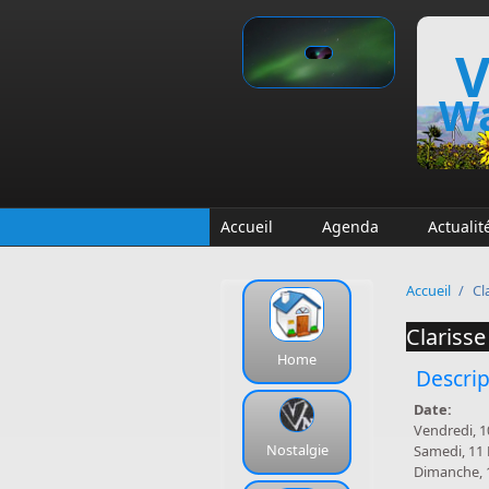
Aller au contenu principal
V
Wa
Accueil
Agenda
Actualit
Accueil
/
Cl
Clariss
Home
Descrip
Date:
Vendredi, 1
Nostalgie
Samedi, 11
Dimanche, 