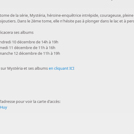
 tome de la série, Mystéria, héroïne-enquêtrice intrépide, courageuse, pleine
ijoutiers. Dans le 2ème tome, elle n'hésite pas à plonger dans le lac et à perc
dicacera ses albums
endredi 10 décembre de 14h à 19h
amedi 11 décembre de 11h à 16h
imanche 12 décembre de 11h à 19h
s sur Mystéria et ses albums
en cliquant ICI
l'adresse pour voir la carte d'accès:
 Huy