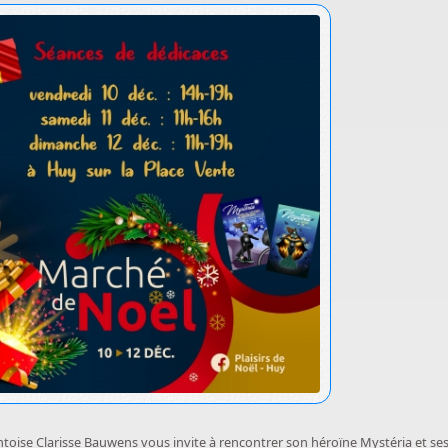
toise Clarisse Bauwens vous invite à rencontrer son héroïne Mystéria et ses 