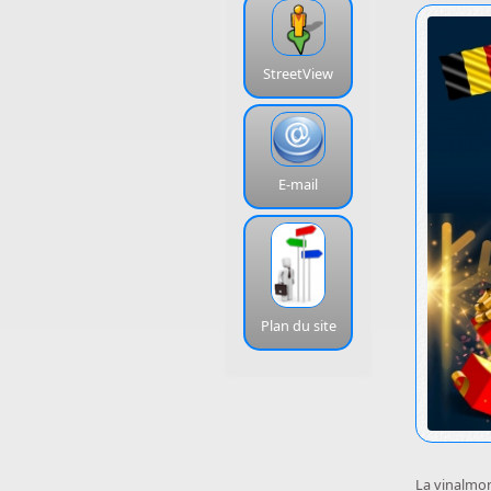
StreetView
E-mail
Plan du site
La vinalmon